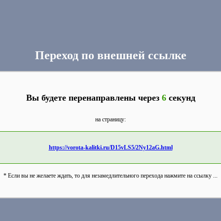
Переход по внешней ссылке
Вы будете перенаправлены через
6
секунд
на страницу:
https://vorota-kalitki.ru/D15vLS5/2Ny12aG.html
* Если вы не желаете ждать, то для незамедлительного перехода нажмите на ссылку ...