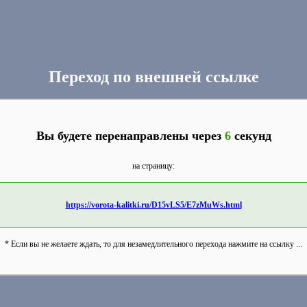
Переход по внешней ссылке
Вы будете перенаправлены через
6
секунд
на страницу:
https://vorota-kalitki.ru/D15vLS5/E7zMuWs.html
* Если вы не желаете ждать, то для незамедлительного перехода нажмите на ссылку ...