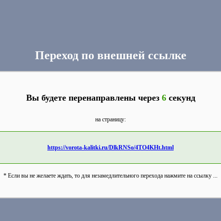
Переход по внешней ссылке
Вы будете перенаправлены через
6
секунд
на страницу:
https://vorota-kalitki.ru/DlkRNSo/4TO4KHt.html
* Если вы не желаете ждать, то для незамедлительного перехода нажмите на ссылку ...