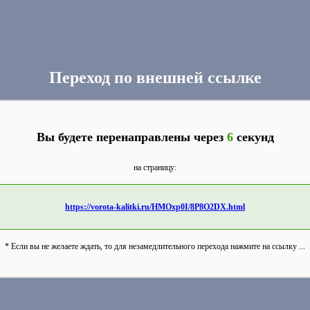
Переход по внешней ссылке
Вы будете перенаправлены через
6
секунд
на страницу:
https://vorota-kalitki.ru/HMOxp0I/8P8O2DX.html
* Если вы не желаете ждать, то для незамедлительного перехода нажмите на ссылку ...