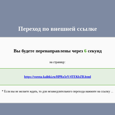
Переход по внешней ссылке
Вы будете перенаправлены через
6
секунд
на страницу:
https://vorota-kalitki.ru/HPRo5eY/4TEKbZB.html
* Если вы не желаете ждать, то для незамедлительного перехода нажмите на ссылку ...