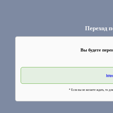
Переход п
Вы будете пере
https
* Если вы не желаете ждать, то дл