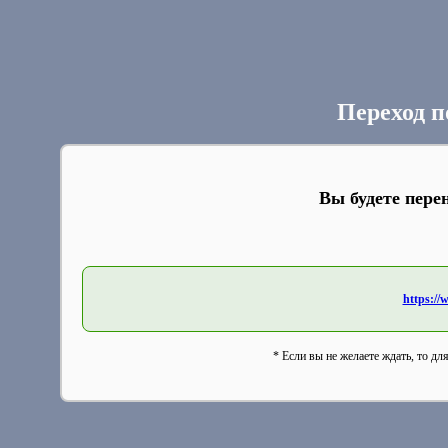
Переход п
Вы будете пере
https://
* Если вы не желаете ждать, то дл