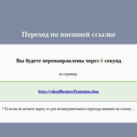
Переход по внешней ссылке
Вы будете перенаправлены через
6
секунд
на страницу:
https://yelpadBusinessPromotion.shop
* Если вы не желаете ждать, то для незамедлительного перехода нажмите на ссылку ...