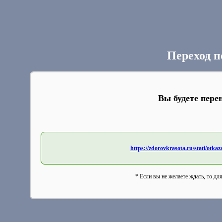
Переход п
Вы будете пере
https://zdorovkrasota.ru/stati/otka
* Если вы не желаете ждать, то дл